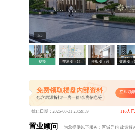
1/3
视频
交通图（1）
样板图（9）
效果图（1
免费领取楼盘内部资料
立即领
包含房源折扣/一房一价/余房信息等
截止日期：2026-08-31 23:59:59
116人
置业顾问
为您提供以下服务：区域导购 政策解