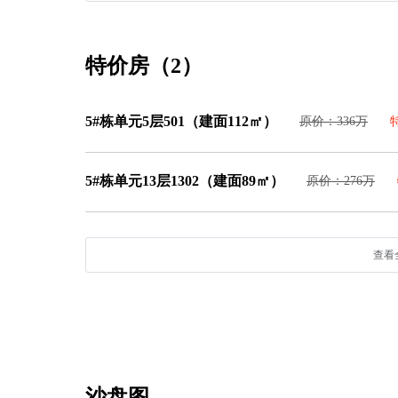
特价房（2）
5#栋单元5层501（建面112㎡）
原价：336万
5#栋单元13层1302（建面89㎡）
原价：276万
查看
沙盘图