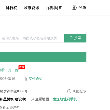
登录
排行榜
城市资讯
百科/问答
搜索
查看一房一价
6-08-06
变价通知
>榕房许宇第0056号
风险提示
·星悦颂(建设中)
查看地图
发送地址到手机
查看全部户型