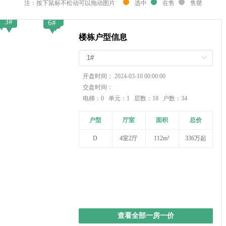
注：按下鼠标不松动可以拖动图片
选中
在售
售罄
2#
5#
3#
7#
6#
楼栋户型信息
开盘时间：
2024-03-10 00:00:00
交盘时间：
电梯：0 单元：1 层数：18 户数：34
户型
厅室
面积
总价
D
4室2厅
112m²
336万起
查看全部一房一价