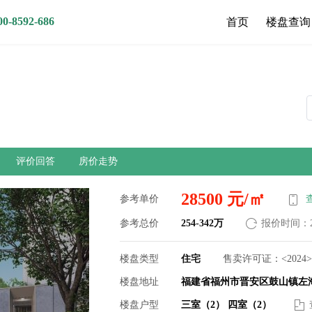
8592-686
首页
楼盘查询
评价回答
房价走势
28500 元/㎡
参考单价
参考总价
254-342万
报价时间：202
楼盘类型
住宅
售卖许可证：<2024
楼盘地址
福建省福州市晋安区鼓山镇左海
楼盘户型
三室（2）
四室（2）