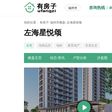
咨询热线：400-
福州市
你的位置：
有房子/
福州市楼盘/
左海星悦颂
左海星悦颂
在售
纯商品房
地铁
教育地产
宜居生态
楼盘主页
动态/资讯
户型分析
沙盘图