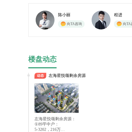
陈小丽
程进
向TA咨询
向TA
楼盘动态
左海星悦颂剩余房源
左海星悦颂剩余房源：
①89平中户：
5-3202，216万