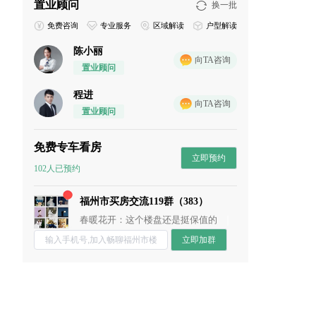
置业顾问
换一批
免费咨询
专业服务
区域解读
户型解读
陈小丽
向TA咨询
置业顾问
程进
向TA咨询
置业顾问
免费专车看房
立即预约
102人已预约
阿香：未来升值空间还是很高的
流年：周末一起约看房呀
福州市买房交流119群（383）
春暖花开：这个楼盘还是挺保值的
chun：附近的商业配置怎么样？
小石头：地段还行
立即加群
董董：谁来点评下这个盘？
七七妈：性价比高