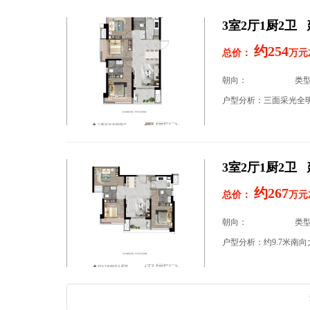
3室2厅1厨2卫 
约254
总价：
万元
朝向：
类
3室2厅1厨2卫 
约267
总价：
万元
朝向：
类