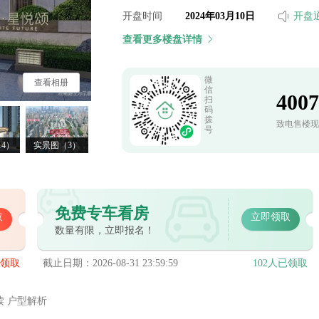
开盘时间
2024年03月10日
开盘
查看更多楼盘详情
微
查看相册
信
400
扫
码
拨
致电售楼现
号
4）
实景图（3）
免费专车看房
取
立即领取
数量有限，立即报名！
已领取
截止日期：2026-08-31 23:59:59
102人已领取
读 户型解析