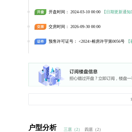
②89平端户：
开盘时间： 2024-03-10 00:00
【日期更新通知
5-3203，245万
7-2403，239万
交房时间： 2026-09-30 00:00
③112平最后2套（样板房带装修）
1-301，340万
1-201，300万
预售许可证号： <2024>榕房许宇第0056号
【
已交房可实景看房，所见即所得
户型分析
三居（2）
四居（2）