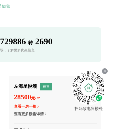
通知我
7729886
2690
转
场，了解更多优惠信息
左海星悦颂
在售
28500
元/㎡
查看一房一价
扫码致电售楼处
查看更多楼盘详情