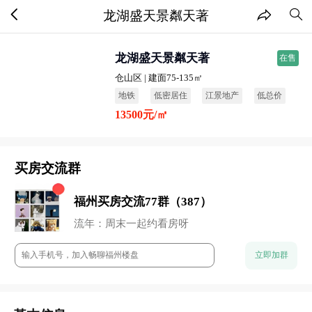
龙湖盛天景粼天著
龙湖盛天景粼天著
在售
仓山区 | 建面75-135㎡
地铁
低密居住
江景地产
低总价
13500元/㎡
品牌开发商
买房交流群
小石头：地段还行
董董：谁来点评下这个盘？
福州买房交流77群（387）
七七妈：性价比高
阿香：未来升值空间还是很高的
流年：周末一起约看房呀
云澈：这个楼盘还是很保值的
chun：附近的商业配置怎么样？
立即加群