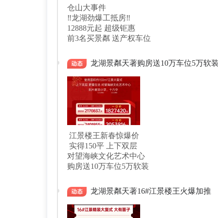
仓山大事件
‼️龙湖劲爆工抵房‼️
12888元起 超级钜惠
前3名买景粼 送产权车位
龙湖景粼天著购房送10万车位5万软
江景楼王新春惊爆价
实得150平 上下双层
对望海峡文化艺术中心
购房送10万车位5万软装
龙湖景粼天著16#江景楼王火爆加推