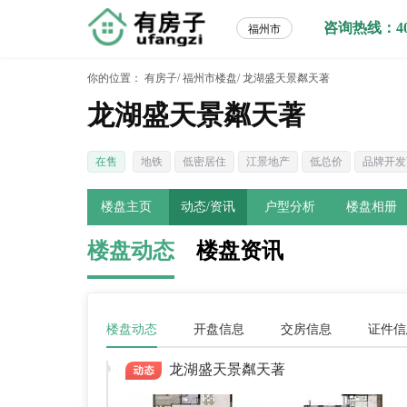
咨询热线：400-
福州市
你的位置：
有房子/
福州市楼盘/
龙湖盛天景粼天著
龙湖盛天景粼天著
在售
地铁
低密居住
江景地产
低总价
品牌开发
楼盘主页
动态/资讯
户型分析
楼盘相册
楼盘动态
楼盘资讯
楼盘动态
开盘信息
交房信息
证件信
龙湖盛天景粼天著