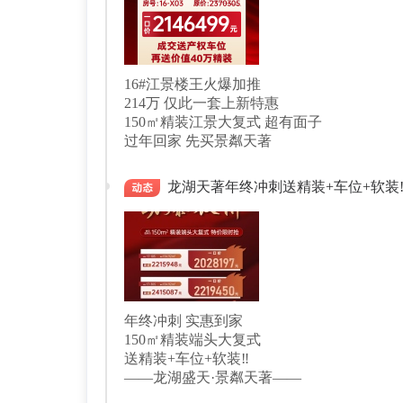
16#江景楼王火爆加推
214万 仅此一套上新特惠
150㎡精装江景大复式 超有面子
过年回家 先买景粼天著
龙湖天著年终冲刺送精装+车位+软装‼
年终冲刺 实惠到家
150㎡精装端头大复式
送精装+车位+软装‼️
——龙湖盛天·景粼天著——