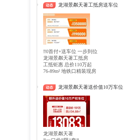
龙湖景粼天著工抵房送车位
‼️0首付+送车位 一步到位
龙湖景粼天著工抵房
工抵钜惠 总价110万起
龙湖景粼天著送价值10万车位
龙湖景粼天著