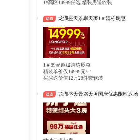
龙湖盛天景粼天著1＃清栋飓惠
1＃89㎡超级清栋飓惠
精装单价仅14999元/㎡
买房送价值12万28件套软装
龙湖盛天景粼天著国庆优惠限时返场