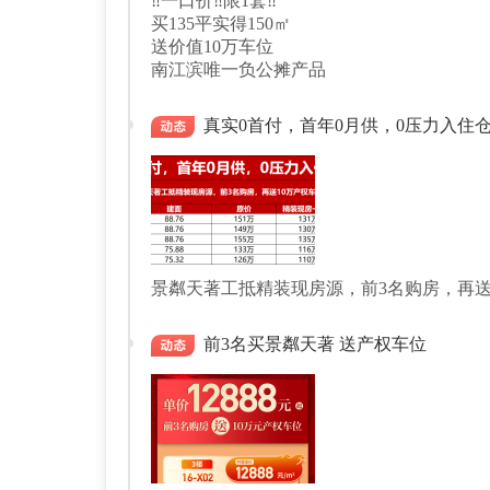
‼️一口价‼️限1套‼️
买135平实得150㎡
送价值10万车位
南江滨唯一负公摊产品
真实0首付，首年0月供，0压力入住
景粼天著工抵精装现房源，前3名购房，再送
前3名买景粼天著 送产权车位